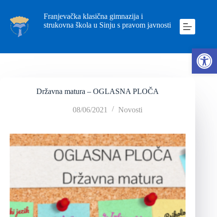
Franjevačka klasična gimnazija i
strukovna škola u Sinju s pravom javnosti
Ope
Državna matura – OGLASNA PLOČA
08/06/2021
Novosti