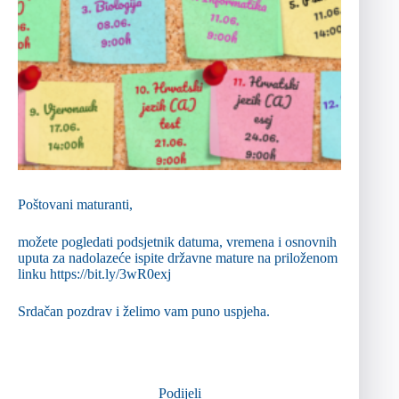
Poštovani maturanti,
možete pogledati podsjetnik datuma, vremena i osnovnih
uputa za nadolazeće ispite državne mature na priloženom
linku
https://bit.ly/3wR0exj
Srdačan pozdrav i želimo vam puno uspjeha.
Podijeli