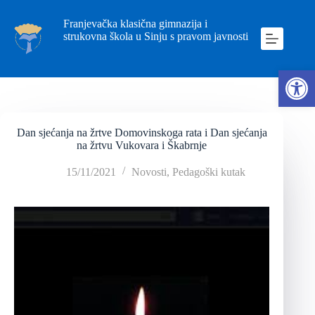
Franjevačka klasična gimnazija i
strukovna škola u Sinju s pravom javnosti
Ope
Dan sjećanja na žrtve Domovinskoga rata i Dan sjećanja
na žrtvu Vukovara i Škabrnje
15/11/2021
Novosti
,
Pedagoški kutak