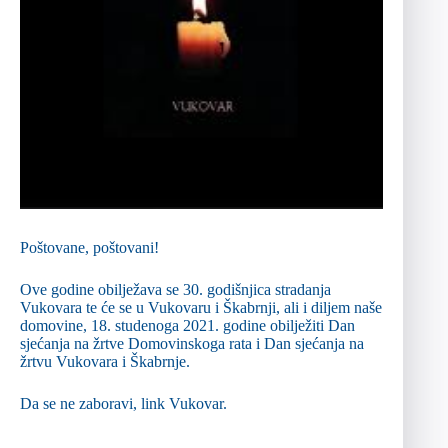
Poštovane, poštovani!
Ove godine obilježava se 30. godišnjica stradanja
Vukovara te će se u Vukovaru i Škabrnji, ali i diljem naše
domovine, 18. studenoga 2021. godine obilježiti Dan
sjećanja na žrtve Domovinskoga rata i Dan sjećanja na
žrtvu Vukovara i Škabrnje.
Da se ne zaboravi, link
Vukovar.