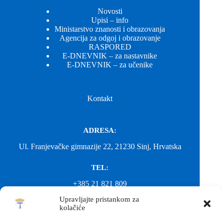
Novosti
Upisi – info
Ministarstvo znanosti i obrazovanja
Agencija za odgoj i obrazovanje
RASPORED
E-DNEVNIK – za nastavnike
E-DNEVNIK – za učenike
Kontakt
ADRESA:
Ul. Franjevačke gimnazije 22, 21230 Sinj, Hrvatska
TEL:
+385 21 821 809
Upravljajte pristankom za
EMAIL:
kolačiće
ured@gimnazija-franjevacka-klasicna-sinj.skole.hr