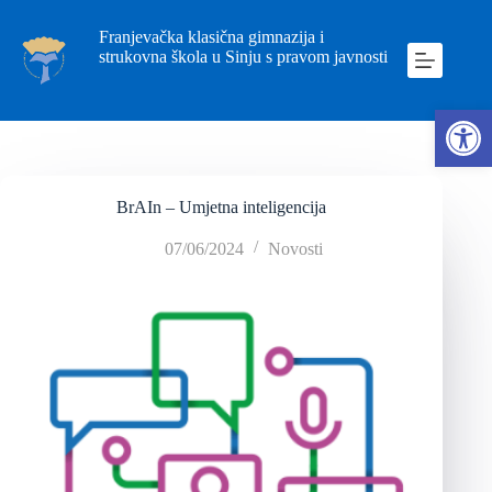
Franjevačka klasična gimnazija i
strukovna škola u Sinju s pravom javnosti
Ope
BrAIn – Umjetna inteligencija
07/06/2024
Novosti