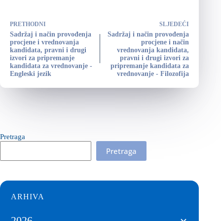
PRETHODNI
SLJEDEĆI
Sadržaj i način provođenja
Sadržaj i način provođenja
procjene i vrednovanja
procjene i način
kandidata, pravni i drugi
vrednovanja kandidata,
izvori za pripremanje
pravni i drugi izvori za
kandidata za vrednovanje -
pripremanje kandidata za
Engleski jezik
vrednovanje - Filozofija
Pretraga
Pretraga
ARHIVA
2026