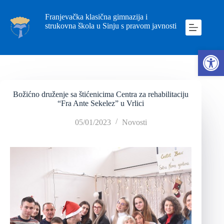
Franjevačka klasična gimnazija i
strukovna škola u Sinju s pravom javnosti
Ope
Božićno druženje sa štićenicima Centra za rehabilitaciju
“Fra Ante Sekelez” u Vrlici
05/01/2023
Novosti