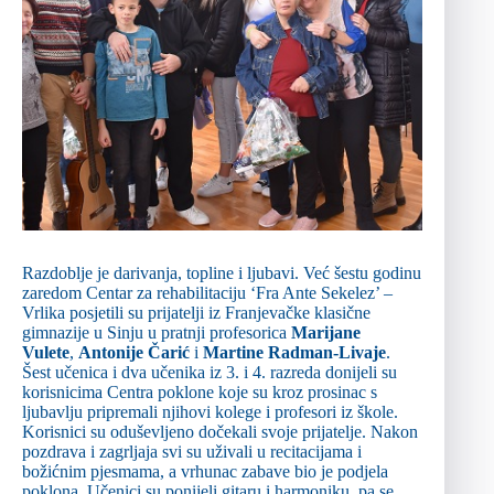
Razdoblje je darivanja, topline i ljubavi. Već šestu godinu
zaredom Centar za rehabilitaciju ‘Fra Ante Sekelez’ –
Vrlika posjetili su prijatelji iz Franjevačke klasične
gimnazije u Sinju u pratnji profesorica
Marijane
Vulete
,
Antonije Čarić
i
Martine Radman-Livaje
.
Šest učenica i dva učenika iz 3. i 4. razreda donijeli su
korisnicima Centra poklone koje su kroz prosinac s
ljubavlju pripremali njihovi kolege i profesori iz škole.
Korisnici su oduševljeno dočekali svoje prijatelje. Nakon
pozdrava i zagrljaja svi su uživali u recitacijama i
božićnim pjesmama, a vrhunac zabave bio je podjela
poklona. Učenici su ponijeli gitaru i harmoniku, pa se