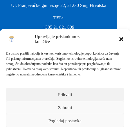
Ul. Franjevačke gimnazije 22, 21230 Sinj, Hrvatska
TEL:
+385 21 821 809
Upravljajte pristankom za
EMAIL:
kolačiće
ured@gimnazija-franjevacka-klasicna-sinj.skole.hr
Da bismo pružili najbolje iskustvo, koristimo tehnologije poput kolačića za čuvanje
i/ili pristup informacijama o uređaju. Suglasnost s ovim tehnologijama će nam
EMAIL:
omogućiti da obrađujemo podatke kao što su ponašanje pri pregledavanju ili
jedinstveni ID-ovi na ovoj web stranici. Nepristanak ili povlačenje suglasnosti može
fkgsinj@gmail.com
negativno utjecati na određene karakteristike i funkcije.
Svako neovlašteno preuzimanje fotografija i sadržaja s ove web
stranice nije dopušteno. Za objavu vijesti sa stranice molimo
kontaktirati školu.
Prihvati
Sva prava pridržana © 2026 - FRANJEVAČKA KLASIČNA
GIMNAZIJA I STRUKOVNA ŠKOLA U SINJU S
PRAVOM JAVNOSTI
Zabrani
Izrada web stranica škole:
IT DESIGN
Pogledaj postavke
Škola koja pomaže vratiti osmijeh!