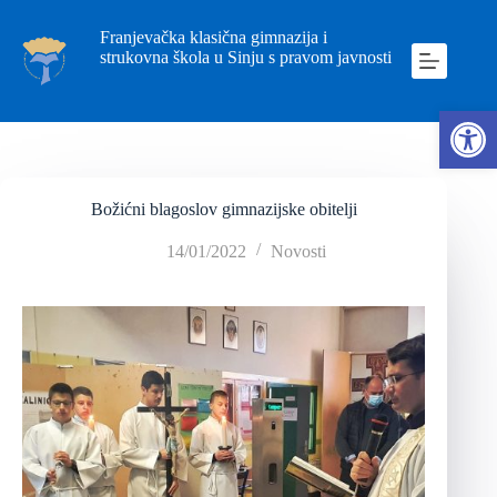
Franjevačka klasična gimnazija i
strukovna škola u Sinju s pravom javnosti
Ope
Božićni blagoslov gimnazijske obitelji
14/01/2022
Novosti