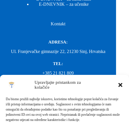
E-DNEVNIK – za učenike
Kontakt
ADRESA:
Ul. Franjevačke gimnazije 22, 21230 Sinj, Hrvatska
TEL:
+385 21 821 809
Upravljajte pristankom za
EMAIL:
kolačiće
ured@gimnazija-franjevacka-klasicna-sinj.skole.hr
Da bismo pružili najbolje iskustvo, koristimo tehnologije poput kolačića za čuvanje
i/ili pristup informacijama o uređaju. Suglasnost s ovim tehnologijama će nam
EMAIL:
omogućiti da obrađujemo podatke kao što su ponašanje pri pregledavanju ili
jedinstveni ID-ovi na ovoj web stranici. Nepristanak ili povlačenje suglasnosti može
fkgsinj@gmail.com
negativno utjecati na određene karakteristike i funkcije.
Svako neovlašteno preuzimanje fotografija i sadržaja s ove web
stranice nije dopušteno. Za objavu vijesti sa stranice molimo