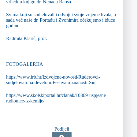
vrijednu knjigu dr. Nenada Raosa.
Svima koji su sudjelovali i odvojili svoje vrijeme hvala, a
sada već naše dr. Portadu i Zvonimira očekujemo i iduće
godine.
Radmila Klarić, prof.
FOTOGALERIJA
https://www.irb.hr/Izdvojene-novosti/Ruderovci-
sudjelovali-na-devetom-Festivalu-znanosti-Sinj
https://www.skolskiportal.hr/clanak/10869-uspjesne-
radionice-iz-kemije/
Podijeli