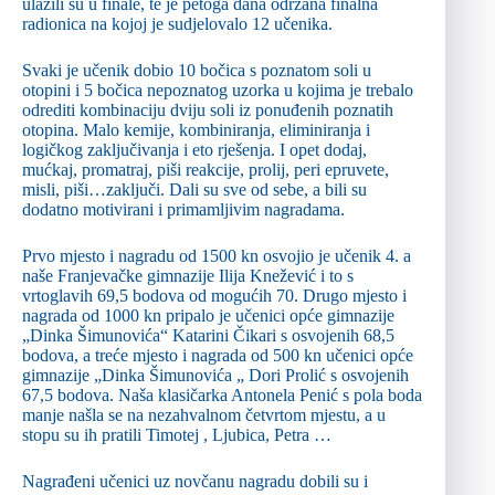
ulazili su u finale, te je petoga dana održana finalna
radionica na kojoj je sudjelovalo 12 učenika.
Svaki je učenik dobio 10 bočica s poznatom soli u
otopini i 5 bočica nepoznatog uzorka u kojima je trebalo
odrediti kombinaciju dviju soli iz ponuđenih poznatih
otopina. Malo kemije, kombiniranja, eliminiranja i
logičkog zaključivanja i eto rješenja. I opet dodaj,
mućkaj, promatraj, piši reakcije, prolij, peri epruvete,
misli, piši…zaključi. Dali su sve od sebe, a bili su
dodatno motivirani i primamljivim nagradama.
Prvo mjesto i nagradu od 1500 kn osvojio je učenik 4. a
naše Franjevačke gimnazije Ilija Knežević i to s
vrtoglavih 69,5 bodova od mogućih 70. Drugo mjesto i
nagrada od 1000 kn pripalo je učenici opće gimnazije
„Dinka Šimunovića“ Katarini Čikari s osvojenih 68,5
bodova, a treće mjesto i nagrada od 500 kn učenici opće
gimnazije „Dinka Šimunovića „ Dori Prolić s osvojenih
67,5 bodova. Naša klasičarka Antonela Penić s pola boda
manje našla se na nezahvalnom četvrtom mjestu, a u
stopu su ih pratili Timotej , Ljubica, Petra …
Nagrađeni učenici uz novčanu nagradu dobili su i