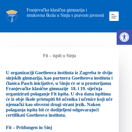
Franjevačka klasična gimnazija i
strukovna škola u Sinju s pravom javnosti
Ope
Fit – ispiti u Sinju
U organizaciji Goetheova instituta iz Zagreba te dviju
sinjskih gimnazija, kao partnera Goetheova instituta i
članica Pasch inicijative, u Sinju će se u prostorijama
Franjevačke klasične gimnazije 18. i 19. siječnja
organizirati polaganje Fit ispita. U dva dana ispitima
će iz obje škole pristupiti 84 učenika i učenice koji uče
njemački kao obvezni drugi strani jezik. Nakon
polaganja ispita bit će dodijeljeni odgovarajući
certifikati Goetheova instituta.
Fit – Prüfungen in Sinj