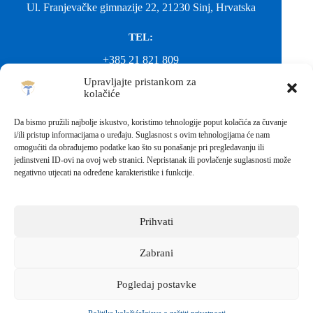
Ul. Franjevačke gimnazije 22, 21230 Sinj, Hrvatska
TEL:
+385 21 821 809
Upravljajte pristankom za
EMAIL:
kolačiće
ured@gimnazija-franjevacka-klasicna-sinj.skole.hr
Da bismo pružili najbolje iskustvo, koristimo tehnologije poput kolačića za čuvanje
i/ili pristup informacijama o uređaju. Suglasnost s ovim tehnologijama će nam
EMAIL:
omogućiti da obrađujemo podatke kao što su ponašanje pri pregledavanju ili
jedinstveni ID-ovi na ovoj web stranici. Nepristanak ili povlačenje suglasnosti može
fkgsinj@gmail.com
negativno utjecati na određene karakteristike i funkcije.
Svako neovlašteno preuzimanje fotografija i sadržaja s ove web
stranice nije dopušteno. Za objavu vijesti sa stranice molimo
kontaktirati školu.
Prihvati
Sva prava pridržana © 2026 - FRANJEVAČKA KLASIČNA
GIMNAZIJA I STRUKOVNA ŠKOLA U SINJU S
PRAVOM JAVNOSTI
Zabrani
Izrada web stranica škole:
IT DESIGN
Pogledaj postavke
Škola koja pomaže vratiti osmijeh!