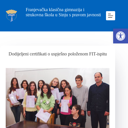
Franjevačka klasična gimnazija i
strukovna škola u Sinju s pravom javnosti
Ope
Dodijeljeni certifikati o uspješno položenom FIT-ispitu