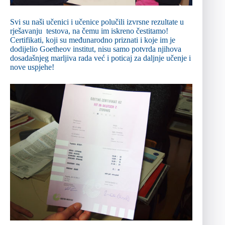
Svi su naši učenici i učenice polučili izvrsne rezultate u
rješavanju testova, na čemu im iskreno čestitamo!
Certifikati, koji su međunarodno priznati i koje im je
dodijelio Goetheov institut, nisu samo potvrda njihova
dosadašnjeg marljiva rada već i poticaj za daljnje učenje i
nove uspjehe!