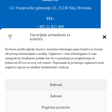
Ul. Franjevačke gimnazije 22, 21230 Sinj, Hrvatska
TEL:
+385 21 821 809
Upravljajte pristankom za
EMAIL:
kolačiće
ured@gimnazija-franjevacka-klasicna-sinj.skole.hr
Da bismo pružili najbolje iskustvo, koristimo tehnologije poput kolačića za čuvanje
i/ili pristup informacijama o uređaju. Suglasnost s ovim tehnologijama će nam
EMAIL:
omogućiti da obrađujemo podatke kao što su ponašanje pri pregledavanju ili
jedinstveni ID-ovi na ovoj web stranici. Nepristanak ili povlačenje suglasnosti može
fkgsinj@gmail.com
negativno utjecati na određene karakteristike i funkcije.
Svako neovlašteno preuzimanje fotografija i sadržaja s ove web
stranice nije dopušteno. Za objavu vijesti sa stranice molimo
kontaktirati školu.
Prihvati
Sva prava pridržana © 2026 - FRANJEVAČKA KLASIČNA
GIMNAZIJA I STRUKOVNA ŠKOLA U SINJU S
PRAVOM JAVNOSTI
Zabrani
Izrada web stranica škole:
IT DESIGN
Pogledaj postavke