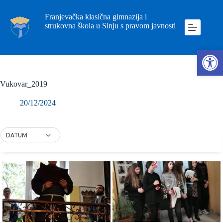
Franjevačka klasična gimnazija i
strukovna škola u Sinju s pravom javnosti
Ope
Vukovar_2019
20/12/2024
DATUM