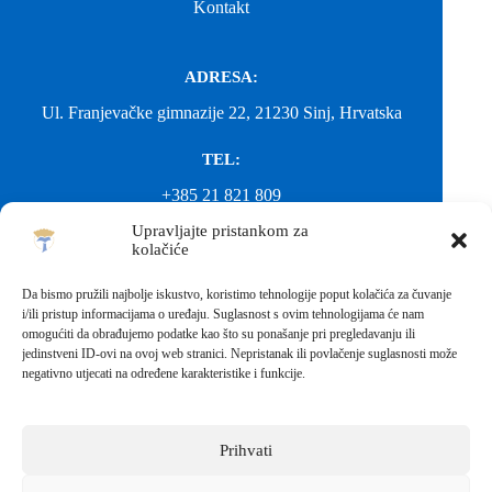
Kontakt
ADRESA:
Ul. Franjevačke gimnazije 22, 21230 Sinj, Hrvatska
TEL:
+385 21 821 809
Upravljajte pristankom za
EMAIL:
kolačiće
ured@gimnazija-franjevacka-klasicna-sinj.skole.hr
Da bismo pružili najbolje iskustvo, koristimo tehnologije poput kolačića za čuvanje
i/ili pristup informacijama o uređaju. Suglasnost s ovim tehnologijama će nam
EMAIL:
omogućiti da obrađujemo podatke kao što su ponašanje pri pregledavanju ili
jedinstveni ID-ovi na ovoj web stranici. Nepristanak ili povlačenje suglasnosti može
fkgsinj@gmail.com
negativno utjecati na određene karakteristike i funkcije.
Svako neovlašteno preuzimanje fotografija i sadržaja s ove web
stranice nije dopušteno. Za objavu vijesti sa stranice molimo
kontaktirati školu.
Prihvati
Sva prava pridržana © 2026 - FRANJEVAČKA KLASIČNA
GIMNAZIJA I STRUKOVNA ŠKOLA U SINJU S