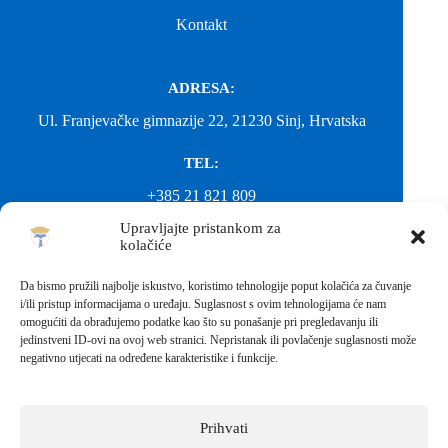
Kontakt
ADRESA:
Ul. Franjevačke gimnazije 22, 21230 Sinj, Hrvatska
TEL:
+385 21 821 809
Upravljajte pristankom za
EMAIL:
kolačiće
ured@gimnazija-franjevacka-klasicna-sinj.skole.hr
Da bismo pružili najbolje iskustvo, koristimo tehnologije poput kolačića za čuvanje
i/ili pristup informacijama o uređaju. Suglasnost s ovim tehnologijama će nam
EMAIL:
omogućiti da obrađujemo podatke kao što su ponašanje pri pregledavanju ili
jedinstveni ID-ovi na ovoj web stranici. Nepristanak ili povlačenje suglasnosti može
fkgsinj@gmail.com
negativno utjecati na određene karakteristike i funkcije.
Svako neovlašteno preuzimanje fotografija i sadržaja s ove web
stranice nije dopušteno. Za objavu vijesti sa stranice molimo
kontaktirati školu.
Prihvati
Sva prava pridržana © 2026 - FRANJEVAČKA KLASIČNA