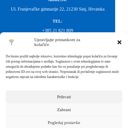
Ul. Franjevačke gimnazije 22, 21230 Sinj, Hrvatska
TEL:
+385 21 821 809
Upravljajte pristankom za
EMAIL:
kolačiće
ured@gimnazija-franjevacka-klasicna-sinj.skole.hr
Da bismo pružili najbolje iskustvo, koristimo tehnologije poput kolačića za čuvanje
i/ili pristup informacijama o uređaju. Suglasnost s ovim tehnologijama će nam
EMAIL:
omogućiti da obrađujemo podatke kao što su ponašanje pri pregledavanju ili
jedinstveni ID-ovi na ovoj web stranici. Nepristanak ili povlačenje suglasnosti može
fkgsinj@gmail.com
negativno utjecati na određene karakteristike i funkcije.
Svako neovlašteno preuzimanje fotografija i sadržaja s ove web
stranice nije dopušteno. Za objavu vijesti sa stranice molimo
kontaktirati školu.
Prihvati
Sva prava pridržana © 2026 - FRANJEVAČKA KLASIČNA
GIMNAZIJA I STRUKOVNA ŠKOLA U SINJU S
PRAVOM JAVNOSTI
Zabrani
Izrada web stranica škole:
IT DESIGN
Pogledaj postavke