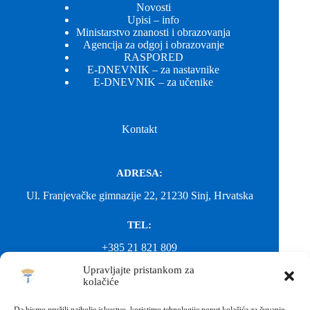
Novosti
Upisi – info
Ministarstvo znanosti i obrazovanja
Agencija za odgoj i obrazovanje
RASPORED
E-DNEVNIK – za nastavnike
E-DNEVNIK – za učenike
Kontakt
ADRESA:
Ul. Franjevačke gimnazije 22, 21230 Sinj, Hrvatska
TEL:
+385 21 821 809
Upravljajte pristankom za
EMAIL:
kolačiće
ured@gimnazija-franjevacka-klasicna-sinj.skole.hr