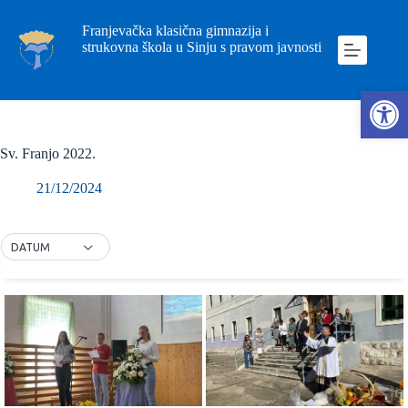
Franjevačka klasična gimnazija i
strukovna škola u Sinju s pravom javnosti
Ope
Sv. Franjo 2022.
21/12/2024
DATUM