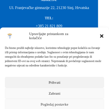
Ul. Franjevačke gimnazije 22, 21230 Sinj, Hrvatska
TEL:
+385 21 821 809
Upravljajte pristankom za
EMAIL:
kolačiće
ured@gimnazija-franjevacka-klasicna-sinj.skole.hr
Da bismo pružili najbolje iskustvo, koristimo tehnologije poput kolačića za čuvanje
i/ili pristup informacijama o uređaju. Suglasnost s ovim tehnologijama će nam
EMAIL:
omogućiti da obrađujemo podatke kao što su ponašanje pri pregledavanju ili
jedinstveni ID-ovi na ovoj web stranici. Nepristanak ili povlačenje suglasnosti može
fkgsinj@gmail.com
negativno utjecati na određene karakteristike i funkcije.
Svako neovlašteno preuzimanje fotografija i sadržaja s ove web
stranice nije dopušteno. Za objavu vijesti sa stranice molimo
kontaktirati školu.
Prihvati
Sva prava pridržana © 2026 - FRANJEVAČKA KLASIČNA
GIMNAZIJA I STRUKOVNA ŠKOLA U SINJU S
PRAVOM JAVNOSTI
Zabrani
Izrada web stranica škole:
IT DESIGN
Pogledaj postavke