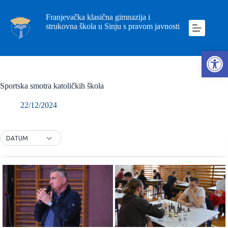
Franjevačka klasična gimnazija i
strukovna škola u Sinju s pravom javnosti
Ope
Sportska smotra katoličkih škola
22/12/2024
DATUM