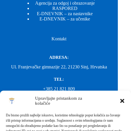
Agencija za odgoj i obrazovanje
RASPORED
E-DNEVNIK – za nastavnike
E-DNEVNIK – za učenike
Kontakt
ADRESA:
Ul. Franjevačke gimnazije 22, 21230 Sinj, Hrvatska
TEL:
+385 21 821 809
Upravljajte pristankom za
EMAIL:
kolačiće
ured@gimnazija-franjevacka-klasicna-sinj.skole.hr
Da bismo pružili najbolje iskustvo, koristimo tehnologije poput kolačića za čuvanje
i/ili pristup informacijama o uređaju. Suglasnost s ovim tehnologijama će nam
EMAIL:
omogućiti da obrađujemo podatke kao što su ponašanje pri pregledavanju ili