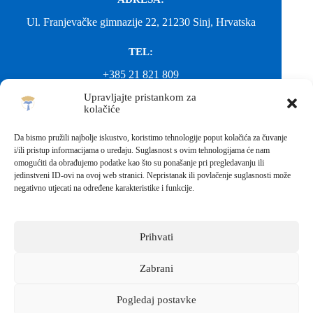
Ul. Franjevačke gimnazije 22, 21230 Sinj, Hrvatska
TEL:
+385 21 821 809
Upravljajte pristankom za
EMAIL:
kolačiće
ured@gimnazija-franjevacka-klasicna-sinj.skole.hr
Da bismo pružili najbolje iskustvo, koristimo tehnologije poput kolačića za čuvanje
i/ili pristup informacijama o uređaju. Suglasnost s ovim tehnologijama će nam
EMAIL:
omogućiti da obrađujemo podatke kao što su ponašanje pri pregledavanju ili
jedinstveni ID-ovi na ovoj web stranici. Nepristanak ili povlačenje suglasnosti može
fkgsinj@gmail.com
negativno utjecati na određene karakteristike i funkcije.
Svako neovlašteno preuzimanje fotografija i sadržaja s ove web
stranice nije dopušteno. Za objavu vijesti sa stranice molimo
kontaktirati školu.
Prihvati
Sva prava pridržana © 2026 - FRANJEVAČKA KLASIČNA
GIMNAZIJA I STRUKOVNA ŠKOLA U SINJU S
PRAVOM JAVNOSTI
Zabrani
Izrada web stranica škole:
IT DESIGN
Pogledaj postavke