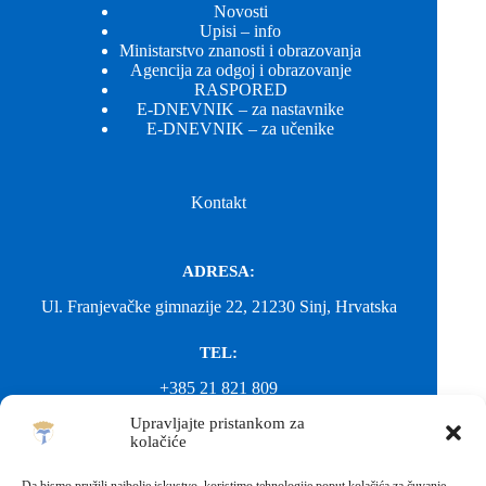
Novosti
Upisi – info
Ministarstvo znanosti i obrazovanja
Agencija za odgoj i obrazovanje
RASPORED
E-DNEVNIK – za nastavnike
E-DNEVNIK – za učenike
Kontakt
ADRESA:
Ul. Franjevačke gimnazije 22, 21230 Sinj, Hrvatska
TEL:
+385 21 821 809
Upravljajte pristankom za
EMAIL:
kolačiće
ured@gimnazija-franjevacka-klasicna-sinj.skole.hr