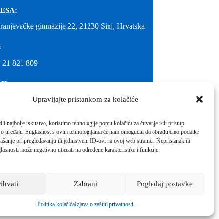
ESA:
Franjevačke gimnazije 22, 21230 Sinj, Hrvatska
:
 21 821 809
IL:
Upravljajte pristankom za kolačiće
@gimnazija-franjevacka-klasicna-sinj.skole.hr
IL:
li najbolje iskustvo, koristimo tehnologije poput kolačića za čuvanje i/ili pristup
 o uređaju. Suglasnost s ovim tehnologijama će nam omogućiti da obrađujemo podatke
inj@gmail.com
ašanje pri pregledavanju ili jedinstveni ID-ovi na ovoj web stranici. Nepristanak ili
molimo kontaktirati školu.
lasnosti može negativno utjecati na određene karakteristike i funkcije.
Izrada web stranica škole:
IT DESIGN
rihvati
Zabrani
Pogledaj postavke
Škola koja pomaže vratiti osmijeh!
Politika kolačića
Izjava o zaštiti privatnosti