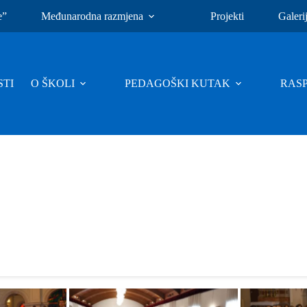
e”
Međunarodna razmjena
Projekti
Galeri
TI
O ŠKOLI
PEDAGOŠKI KUTAK
RAS