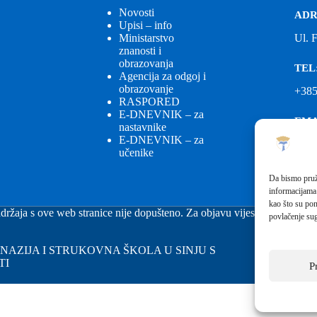
Novosti
ADR
Upisi – info
Ministarstvo
Ul. 
znanosti i
obrazovanja
TEL
Agencija za odgoj i
obrazovanje
+385
RASPORED
E-DNEVNIK – za
EMA
nastavnike
E-DNEVNIK – za
ured
učenike
EMA
Da bismo pruži
informacijama
fkgs
kao što su pon
držaja s ove web stranice nije dopušteno. Za objavu vijesti sa stranice 
povlačenje sug
GIMNAZIJA I STRUKOVNA ŠKOLA U SINJU S
TI
P