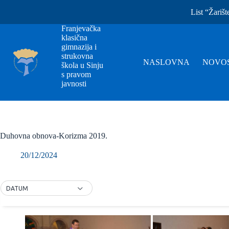
List “Žarišt
Franjevačka
klasična
gimnazija i
strukovna
NASLOVNA
NOVOS
škola u Sinju
s pravom
javnosti
Duhovna obnova-Korizma 2019.
20/12/2024
DATUM