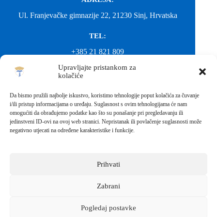
Ul. Franjevačke gimnazije 22, 21230 Sinj, Hrvatska
TEL:
+385 21 821 809
Upravljajte pristankom za
EMAIL:
kolačiće
ured@gimnazija-franjevacka-klasicna-sinj.skole.hr
Da bismo pružili najbolje iskustvo, koristimo tehnologije poput kolačića za čuvanje
i/ili pristup informacijama o uređaju. Suglasnost s ovim tehnologijama će nam
EMAIL:
omogućiti da obrađujemo podatke kao što su ponašanje pri pregledavanju ili
jedinstveni ID-ovi na ovoj web stranici. Nepristanak ili povlačenje suglasnosti može
fkgsinj@gmail.com
negativno utjecati na određene karakteristike i funkcije.
Svako neovlašteno preuzimanje fotografija i sadržaja s ove web
stranice nije dopušteno. Za objavu vijesti sa stranice molimo
kontaktirati školu.
Prihvati
Sva prava pridržana © 2026 - FRANJEVAČKA KLASIČNA
GIMNAZIJA I STRUKOVNA ŠKOLA U SINJU S
PRAVOM JAVNOSTI
Zabrani
Izrada web stranica škole:
IT DESIGN
Pogledaj postavke