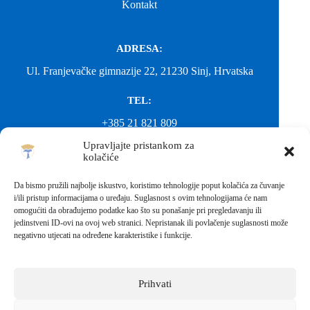
Kontakt
ADRESA:
Ul. Franjevačke gimnazije 22, 21230 Sinj, Hrvatska
TEL:
+385 21 821 809
Upravljajte pristankom za
EMAIL:
kolačiće
ured@gimnazija-franjevacka-klasicna-sinj.skole.hr
Da bismo pružili najbolje iskustvo, koristimo tehnologije poput kolačića za čuvanje
i/ili pristup informacijama o uređaju. Suglasnost s ovim tehnologijama će nam
EMAIL:
omogućiti da obrađujemo podatke kao što su ponašanje pri pregledavanju ili
jedinstveni ID-ovi na ovoj web stranici. Nepristanak ili povlačenje suglasnosti može
fkgsinj@gmail.com
negativno utjecati na određene karakteristike i funkcije.
Svako neovlašteno preuzimanje fotografija i sadržaja s ove web
stranice nije dopušteno. Za objavu vijesti sa stranice molimo
kontaktirati školu.
Prihvati
Sva prava pridržana © 2026 - FRANJEVAČKA KLASIČNA
GIMNAZIJA I STRUKOVNA ŠKOLA U SINJU S