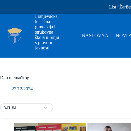
List “Žarišt
Franjevačka
klasična
gimnazija i
strukovna
NASLOVNA
NOVOS
škola u Sinju
s pravom
javnosti
Dan njemačkog
22/12/2024
DATUM