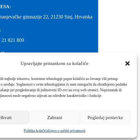
ESA:
Franjevačke gimnazije 22, 21230 Sinj, Hrvatska
:
 21 821 809
IL:
Upravljajte pristankom za kolačiće
@gimnazija-franjevacka-klasicna-sinj.skole.hr
IL:
li najbolje iskustvo, koristimo tehnologije poput kolačića za čuvanje i/ili pristup
 o uređaju. Suglasnost s ovim tehnologijama će nam omogućiti da obrađujemo podatke
inj@gmail.com
ašanje pri pregledavanju ili jedinstveni ID-ovi na ovoj web stranici. Nepristanak ili
molimo kontaktirati školu.
lasnosti može negativno utjecati na određene karakteristike i funkcije.
Izrada web stranica škole:
IT DESIGN
rihvati
Zabrani
Pogledaj postavke
Škola koja pomaže vratiti osmijeh!
Politika kolačića
Izjava o zaštiti privatnosti