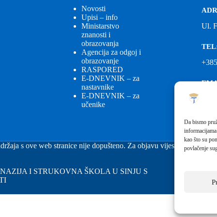
Novosti
ADR
Upisi – info
Ministarstvo
Ul. 
znanosti i
obrazovanja
TEL
Agencija za odgoj i
obrazovanje
+385
RASPORED
E-DNEVNIK – za
EMA
nastavnike
E-DNEVNIK – za
ured
učenike
EMA
Da bismo pruži
informacijama
fkgs
kao što su pon
držaja s ove web stranice nije dopušteno. Za objavu vijesti sa stranice 
povlačenje sug
GIMNAZIJA I STRUKOVNA ŠKOLA U SINJU S
TI
P