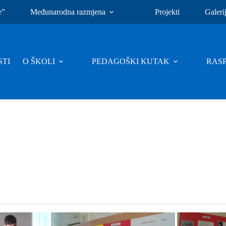
e”
Međunarodna razmjena
Projekti
Galeri
TI
O ŠKOLI
PEDAGOŠKI KUTAK
RAS