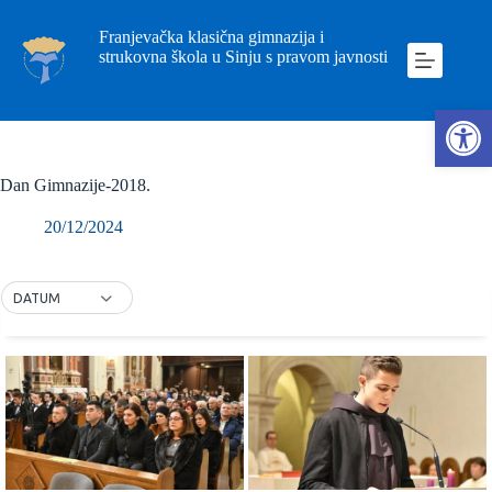
Franjevačka klasična gimnazija i
strukovna škola u Sinju s pravom javnosti
Ope
Dan Gimnazije-2018.
20/12/2024
DATUM