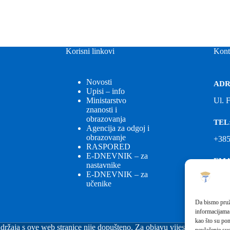
Korisni linkovi
Kont
Novosti
ADR
Upisi – info
Ministarstvo
Ul. 
znanosti i
obrazovanja
TEL
Agencija za odgoj i
obrazovanje
+385
RASPORED
E-DNEVNIK – za
EMA
nastavnike
E-DNEVNIK – za
ured
učenike
EMA
Da bismo pruži
informacijama
fkgs
kao što su pon
držaja s ove web stranice nije dopušteno. Za objavu vijesti sa stranice 