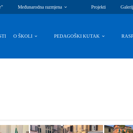
e”
Međunarodna razmjena
Projekti
Galeri
TI
O ŠKOLI
PEDAGOŠKI KUTAK
RAS