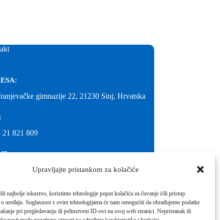
akt
ESA:
Franjevačke gimnazije 22, 21230 Sinj, Hrvatska
:
 21 821 809
IL:
Upravljajte pristankom za kolačiće
@gimnazija-franjevacka-klasicna-sinj.skole.hr
IL:
li najbolje iskustvo, koristimo tehnologije poput kolačića za čuvanje i/ili pristup
 o uređaju. Suglasnost s ovim tehnologijama će nam omogućiti da obrađujemo podatke
inj@gmail.com
ašanje pri pregledavanju ili jedinstveni ID-ovi na ovoj web stranici. Nepristanak ili
molimo kontaktirati školu.