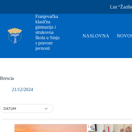
List “Žarišt
Franjevačka
klasična
gimnazija i
strukovna
NASLOVNA
NOVOS
škola u Sinju
s pravom
javnosti
Brescia
21/12/2024
DATUM