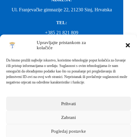
Ul. Franjevačke gimnazije 22, 21230 Sinj, Hrvatska
TEL:
+385 21 821 809
Upravljajte pristankom za
EMAIL:
kolačiće
ured@gimnazija-franjevacka-klasicna-sinj.skole.hr
Da bismo pružili najbolje iskustvo, koristimo tehnologije poput kolačića za čuvanje
i/ili pristup informacijama o uređaju. Suglasnost s ovim tehnologijama će nam
EMAIL:
omogućiti da obrađujemo podatke kao što su ponašanje pri pregledavanju ili
jedinstveni ID-ovi na ovoj web stranici. Nepristanak ili povlačenje suglasnosti može
fkgsinj@gmail.com
negativno utjecati na određene karakteristike i funkcije.
Svako neovlašteno preuzimanje fotografija i sadržaja s ove web
stranice nije dopušteno. Za objavu vijesti sa stranice molimo
kontaktirati školu.
Prihvati
Sva prava pridržana © 2026 - FRANJEVAČKA KLASIČNA
GIMNAZIJA I STRUKOVNA ŠKOLA U SINJU S
PRAVOM JAVNOSTI
Zabrani
Izrada web stranica škole:
IT DESIGN
Pogledaj postavke