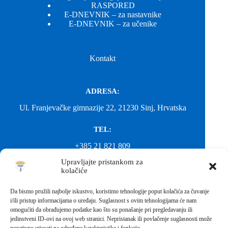
RASPORED
E-DNEVNIK – za nastavnike
E-DNEVNIK – za učenike
Kontakt
ADRESA:
Ul. Franjevačke gimnazije 22, 21230 Sinj, Hrvatska
TEL:
+385 21 821 809
Upravljajte pristankom za
EMAIL:
kolačiće
ured@gimnazija-franjevacka-klasicna-sinj.skole.hr
Da bismo pružili najbolje iskustvo, koristimo tehnologije poput kolačića za čuvanje
i/ili pristup informacijama o uređaju. Suglasnost s ovim tehnologijama će nam
EMAIL:
omogućiti da obrađujemo podatke kao što su ponašanje pri pregledavanju ili
jedinstveni ID-ovi na ovoj web stranici. Nepristanak ili povlačenje suglasnosti može
fkgsinj@gmail.com