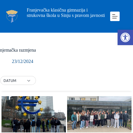
Franjevačka klasična gimnazija i
strukovna škola u Sinju s pravom javnosti
Ope
njemačka razmjena
23/12/2024
DATUM