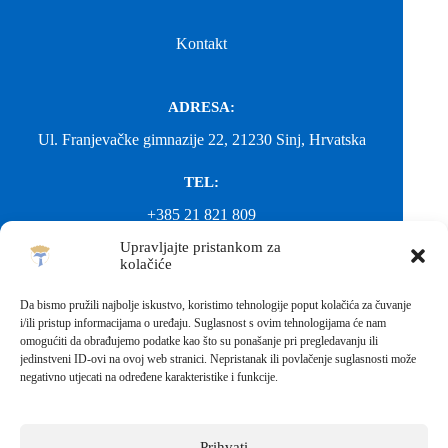
Kontakt
ADRESA:
Ul. Franjevačke gimnazije 22, 21230 Sinj, Hrvatska
TEL:
+385 21 821 809
Upravljajte pristankom za
EMAIL:
kolačiće
ured@gimnazija-franjevacka-klasicna-sinj.skole.hr
Da bismo pružili najbolje iskustvo, koristimo tehnologije poput kolačića za čuvanje
i/ili pristup informacijama o uređaju. Suglasnost s ovim tehnologijama će nam
EMAIL:
omogućiti da obrađujemo podatke kao što su ponašanje pri pregledavanju ili
jedinstveni ID-ovi na ovoj web stranici. Nepristanak ili povlačenje suglasnosti može
fkgsinj@gmail.com
negativno utjecati na određene karakteristike i funkcije.
Svako neovlašteno preuzimanje fotografija i sadržaja s ove web
stranice nije dopušteno. Za objavu vijesti sa stranice molimo
kontaktirati školu.
Prihvati