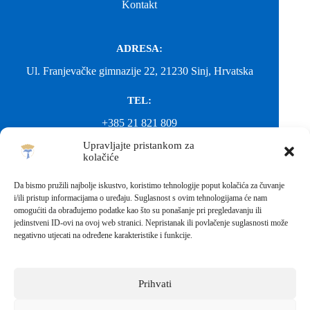
Kontakt
ADRESA:
Ul. Franjevačke gimnazije 22, 21230 Sinj, Hrvatska
TEL:
+385 21 821 809
Upravljajte pristankom za
EMAIL:
kolačiće
ured@gimnazija-franjevacka-klasicna-sinj.skole.hr
Da bismo pružili najbolje iskustvo, koristimo tehnologije poput kolačića za čuvanje
i/ili pristup informacijama o uređaju. Suglasnost s ovim tehnologijama će nam
EMAIL:
omogućiti da obrađujemo podatke kao što su ponašanje pri pregledavanju ili
jedinstveni ID-ovi na ovoj web stranici. Nepristanak ili povlačenje suglasnosti može
fkgsinj@gmail.com
negativno utjecati na određene karakteristike i funkcije.
Svako neovlašteno preuzimanje fotografija i sadržaja s ove web
stranice nije dopušteno. Za objavu vijesti sa stranice molimo
kontaktirati školu.
Prihvati
Sva prava pridržana © 2026 - FRANJEVAČKA KLASIČNA
GIMNAZIJA I STRUKOVNA ŠKOLA U SINJU S