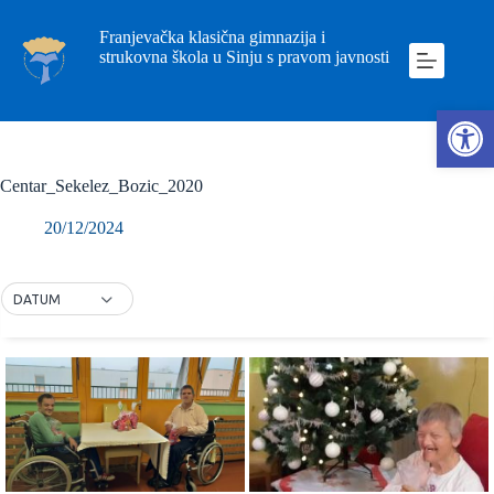
Franjevačka klasična gimnazija i
strukovna škola u Sinju s pravom javnosti
Ope
Centar_Sekelez_Bozic_2020
20/12/2024
DATUM